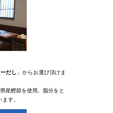
ぐーだし
」からお選び頂けま
県産鰹節を使用。脂分をと
います。