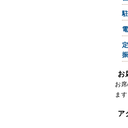
電
お
お席
ます
ア