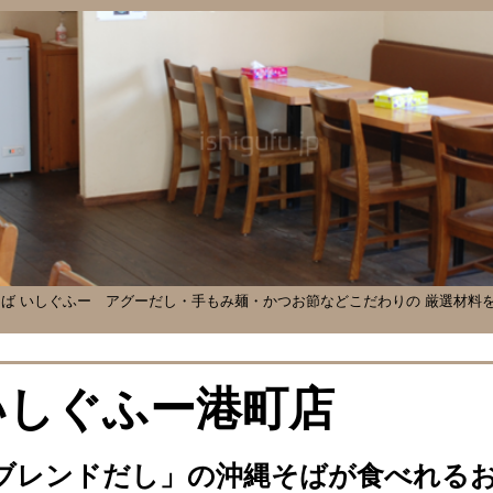
ば いしぐふー
アグーだし・手もみ麺・かつお節などこだわりの 厳選材料
いしぐふー港町店
ブレンドだし」の沖縄そばが食べれる