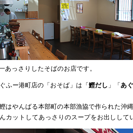
一あっさりしたそばのお店です。
ぐふー港町店の「おそば」は「
鰹だし
」「
あ
鰹はやんばる本部町の本部漁協で作られた沖縄
んカットしてあっさりのスープをお出しして