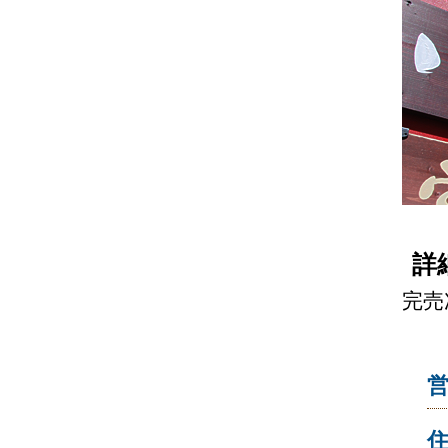
詳
完売
営
住