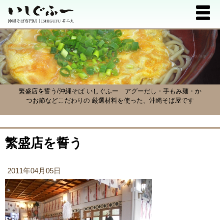
繁盛店を誓う/沖縄そば いしぐふー
アグーだし・手もみ麺・か
つお節などこだわりの 厳選材料を使った、沖縄そば屋です
繁盛店を誓う
2011年04月05日