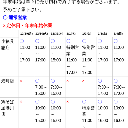
年末年始は早々に売り切れで終了する場合がございます。
予めご了承下さい。
〇 通常営業
× 定休日・年末年始休業
12/29(月)
12/30(火)
12/31(水)
1/1(木)
1/2(金)
1/3(土)
1/4(日)
〇
〇
〇
〇
〇
〇
〇
小禄具
11:00
11:00
11:00
特別営
特別営
11:00
11:00
志店
～
～
～
業
業
～
～
17:00
17:00
15:00
11:00
11:00
17:00
17:00
～
～
17:00
17:00
港町店
×
〇
〇
×
×
〇
〇
7:30～
7:30～
7:30～
7:30～
15:00
15:00
17:00
17:00
鶏そば
×
〇
〇
×
〇
〇
〇
屋港川
10:00
10:00
特別営
10:00
10:00
店
～
～
業
～
～
15:00
15:00
11:00
16:00
16:00
～