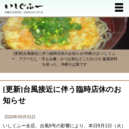
[更新]台風接近に伴う臨時店休のお知らせ/沖縄そば いしぐふ
ー
アグーだし・手もみ麺・かつお節などこだわりの 厳選材料
を使った、沖縄そば屋です
[更新]台風接近に伴う臨時店休のお
知らせ
2020年09月01日
いしぐふー全店、台風9号の影響により、本日9月1日（火）