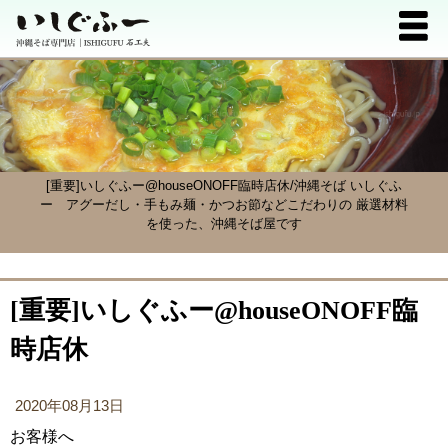
[重要]いしぐふー@houseONOFF臨時店休/沖縄そば いしぐふ
ー
アグーだし・手もみ麺・かつお節などこだわりの 厳選材料
を使った、沖縄そば屋です
[重要]いしぐふー@houseONOFF臨
時店休
2020年08月13日
お客様へ