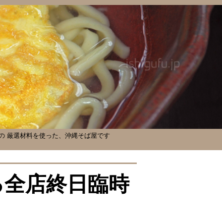
の 厳選材料を使った、沖縄そば屋です
よる全店終日臨時