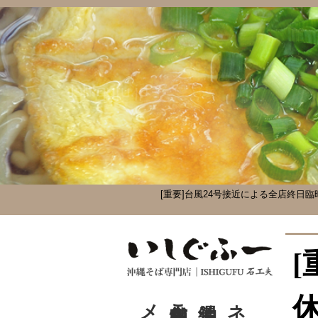
[重要]台風24号接近による全店終日臨
沖縄そば歴史