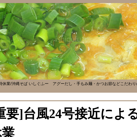
時休業/沖縄そば いしぐふー
アグーだし・手もみ麺・かつお節などこだわり
[重要]台風24号接近に
休業