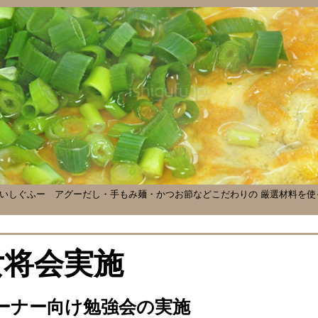
 いしぐふー
アグーだし・手もみ麺・かつお節などこだわりの 厳選材料を使
女将会実施
ーナー向け勉強会の実施