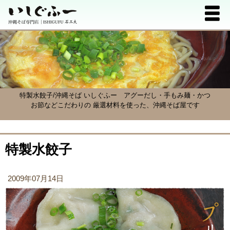
特製水餃子/沖縄そば いしぐふー
アグーだし・手もみ麺・かつ
お節などこだわりの 厳選材料を使った、沖縄そば屋です
特製水餃子
2009年07月14日